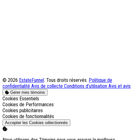
© 2026
EstateFunnel
. Tous droits réservés.
Politique de
confidentialité
Avis de collecte
Conditions d’utilisation
Avis et avis
Gérer mes témoins
Activer
Cookies Essentiels
Activer
Cookies de Performances
Activer
Cookies publicitaires
Activer
Cookies de fonctionnalités
Accepter les Cookies sélectionnés
Nous utilisons des Témoins pour vous assurer la meilleure