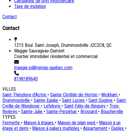
Calculateur de prêt hypothécaire
Taxe de mutation
Contact
Contact
1215 Boul. Saint-Joseph, Drummondville J2C2C8, QC
Maggie Sauvageau-Dumont
Courtier immobilier résidentiel et commercial
maggie.sd@remax-quebec.com
8198189640
VILLES
Saint-Théodore-d'Acton
•
Sainte-Clotilde-de-Horton
•
Wickham
•
Drummondville
•
Sainte-Eulalie
•
Saint-Lucien
•
Saint-Eugène
•
Saint-
Cyrille-de-Wendover
•
Lefebvre
•
Saint-Félix-de-Kingsey
•
Trois-
Rivières
•
Sainte-Julie
•
Sainte-Perpétue
•
Brossard
•
Boucherville
TYPES
Fermette
•
Maison à étages
•
Maison de plain-pied
•
Maison à un
étage et demi
•
Maison à paliers multiples
•
Appartement
•
Duplex
•