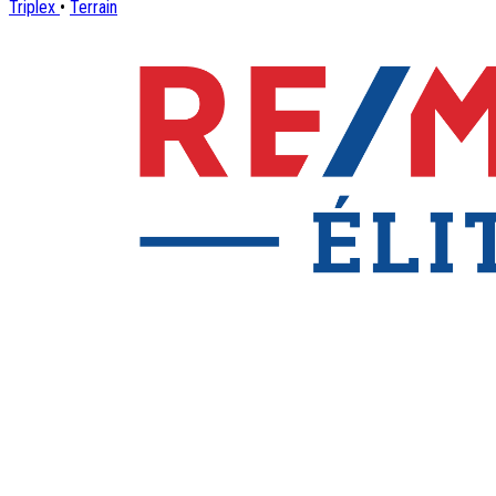
Triplex
•
Terrain