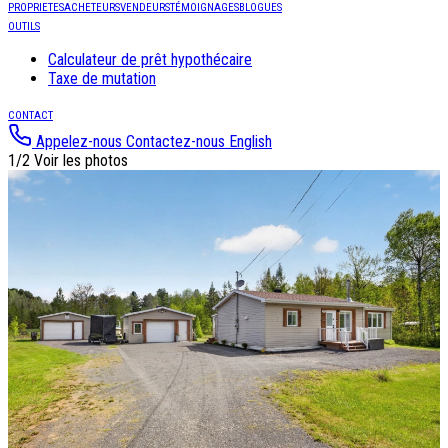
PROPRIETES
ACHETEURS
VENDEURS
TÉMOIGNAGES
BLOGUES
OUTILS
Calculateur de prêt hypothécaire
Taxe de mutation
CONTACT
Appelez-nous
Contactez-nous
English
1/2
Voir les photos