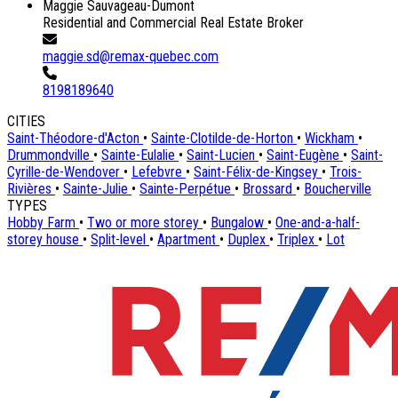
Maggie Sauvageau-Dumont
Residential and Commercial Real Estate Broker
maggie.sd@remax-quebec.com
8198189640
CITIES
Saint-Théodore-d'Acton
•
Sainte-Clotilde-de-Horton
•
Wickham
•
Drummondville
•
Sainte-Eulalie
•
Saint-Lucien
•
Saint-Eugène
•
Saint-
Cyrille-de-Wendover
•
Lefebvre
•
Saint-Félix-de-Kingsey
•
Trois-
Rivières
•
Sainte-Julie
•
Sainte-Perpétue
•
Brossard
•
Boucherville
TYPES
Hobby Farm
•
Two or more storey
•
Bungalow
•
One-and-a-half-
storey house
•
Split-level
•
Apartment
•
Duplex
•
Triplex
•
Lot