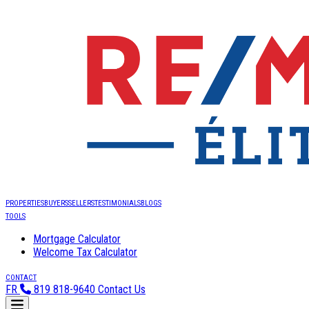
PROPERTIES
BUYERS
SELLERS
TESTIMONIALS
BLOGS
TOOLS
Mortgage Calculator
Welcome Tax Calculator
CONTACT
FR
819 818-9640
Contact Us