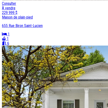
Consulter
À vendre
229 999 $
Maison de plain-pied
655 Rue Biron Saint-Lucien
1
1
6