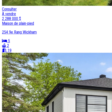
Consulter
À vendre
2 288 000 $
Maison de plain-pied
254 9e Rang Wickham
5
2
19