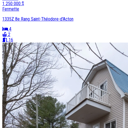
1 250 000 $
Fermette
1335Z 8e Rang Saint-Théodore-d'Acton
4
2
16