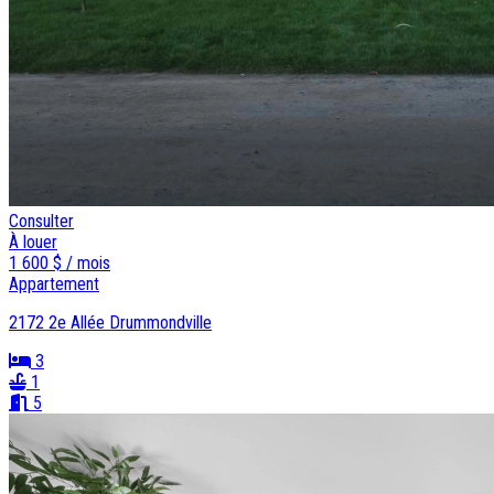
Consulter
À louer
1 600 $ / mois
Appartement
2172 2e Allée Drummondville
3
1
5