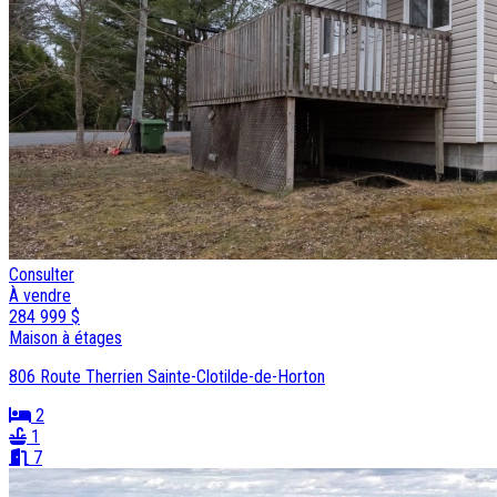
Consulter
À vendre
284 999 $
Maison à étages
806 Route Therrien Sainte-Clotilde-de-Horton
2
1
7