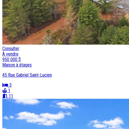
Consulter
À vendre
950 000 $
Maison à étages
45 Rue Gabriel Saint-Lucien
3
1
11