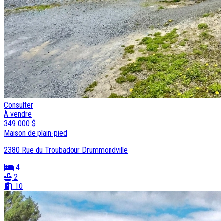
Consulter
À vendre
349 000 $
Maison de plain-pied
2380 Rue du Troubadour Drummondville
4
2
10