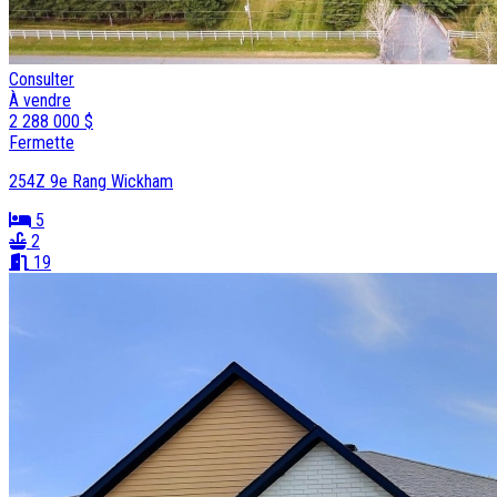
Consulter
À vendre
2 288 000 $
Fermette
254Z 9e Rang Wickham
5
2
19