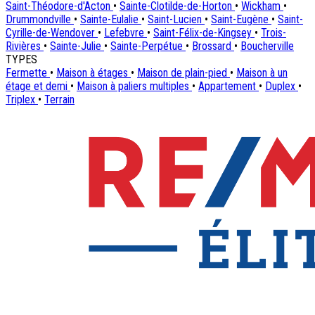
Saint-Théodore-d'Acton
•
Sainte-Clotilde-de-Horton
•
Wickham
•
Drummondville
•
Sainte-Eulalie
•
Saint-Lucien
•
Saint-Eugène
•
Saint-
Cyrille-de-Wendover
•
Lefebvre
•
Saint-Félix-de-Kingsey
•
Trois-
Rivières
•
Sainte-Julie
•
Sainte-Perpétue
•
Brossard
•
Boucherville
TYPES
Fermette
•
Maison à étages
•
Maison de plain-pied
•
Maison à un
étage et demi
•
Maison à paliers multiples
•
Appartement
•
Duplex
•
Triplex
•
Terrain